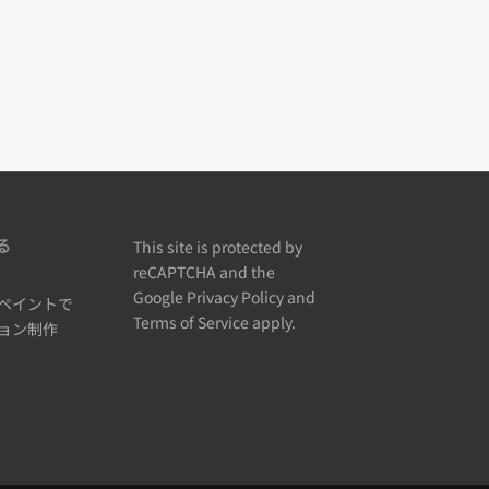
る
This site is protected by
reCAPTCHA and the
Google
Privacy Policy
and
ペイントで
Terms of Service
apply.
ョン制作