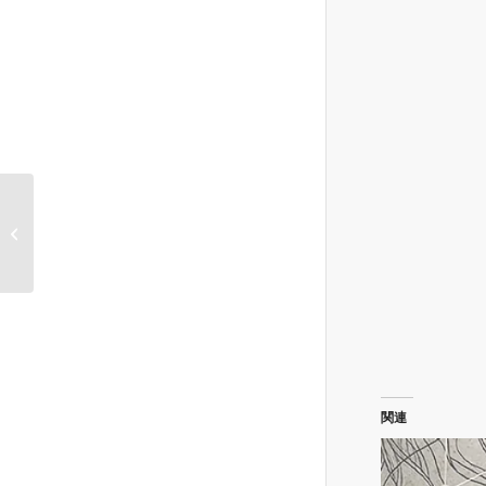
Starbucks Coffee
Japan
関連