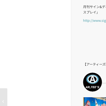
月刊サイン&デ
スプレイ」
http://www.sig
【アーティーズI
_
ア
【建材ナビ】業務内容を掲載スター
トしました（追記あ...