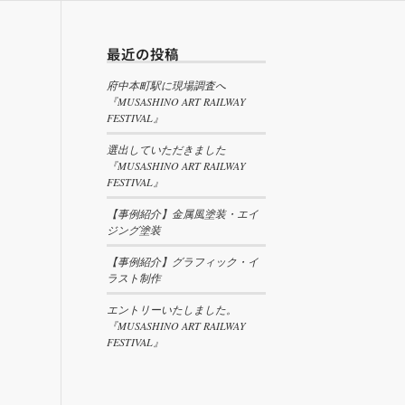
最近の投稿
府中本町駅に現場調査へ
『MUSASHINO ART RAILWAY
FESTIVAL』
選出していただきました
『MUSASHINO ART RAILWAY
FESTIVAL』
【事例紹介】金属風塗装・エイ
ジング塗装
【事例紹介】グラフィック・イ
ラスト制作
エントリーいたしました。
『MUSASHINO ART RAILWAY
FESTIVAL』